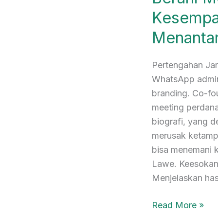
yang
Kesempa
Menantang
Menanta
Pertengahan Jan
WhatsApp admin
branding. Co-f
meeting perdan
biografi, yang 
merusak ketampa
bisa menemani k
Lawe. Keesokan 
Menjelaskan has
Read More »