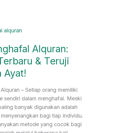
ghafal Alquran:
erbaru & Teruji
 Ayat!
Alquran – Setiap orang memiliki
e sendiri dalam menghafal. Meski
paling banyak digunakan adalah
menyenangkan bagi tiap individu.
kebanyakan metode yang cocok bagi
eroleh melalui beberapa kali