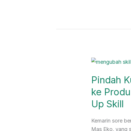
Pindah
Kuadran
Pindah K
dari
Teknis
ke Produ
ke
Up Skill
Produk:
Cara
Mahal
Kemarin sore be
Scale
Mas Eko, yang s