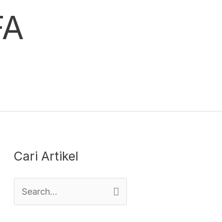
FA
Cari Artikel
S
e