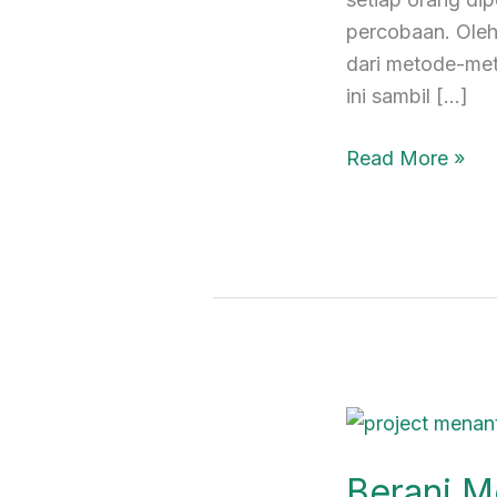
percobaan. Oleh
dari metode-met
ini sambil […]
Read More »
Berani
Mengambil
Berani M
Kesempatan