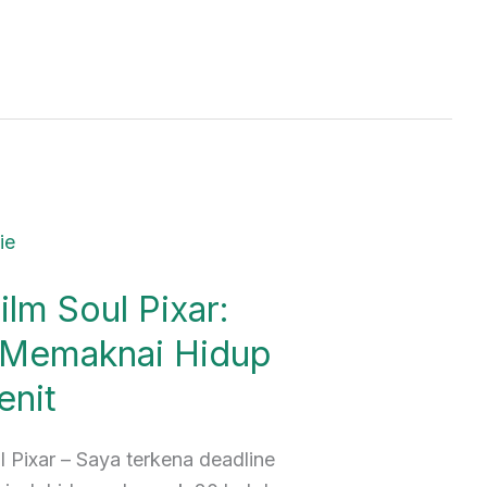
lm Soul Pixar:
i Memaknai Hidup
enit
 Pixar – Saya terkena deadline