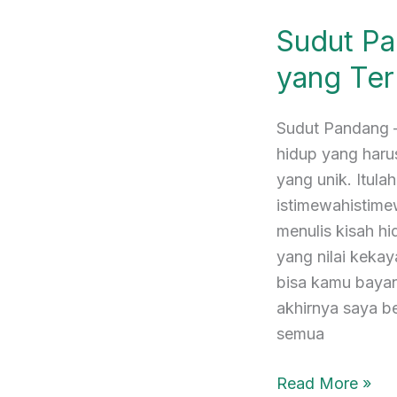
Pandang:
Sudut Pa
Kekayaan
yang
yang Ter
Terlupakan
Sudut Pandang –
hidup yang harus
yang unik. Itul
istimewahistime
menulis kisah h
yang nilai keka
bisa kamu bayan
akhirnya saya be
semua
Read More »