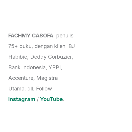
a
r
c
FACHMY CASOFA
, penulis
h
75+ buku, dengan klien: BJ
f
Habibie, Deddy Corbuzier,
o
Bank Indonesia, YPPI,
r
Accenture, Magistra
:
Utama, dll. Follow
Instagram
/
YouTube
.