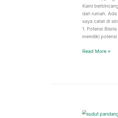
Up
Kami berbincang
Skill
dari rumah. Ada
saya catat di si
1. Potensi Bisni
memiliki potensi
Read More »
Sudut