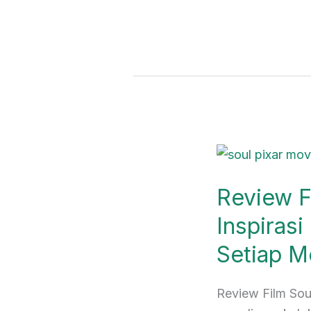
Review
Film
Review Fi
Soul
Pixar:
Inspiras
Inspirasi
Setiap M
Memaknai
Hidup
Setiap
Review Film Soul