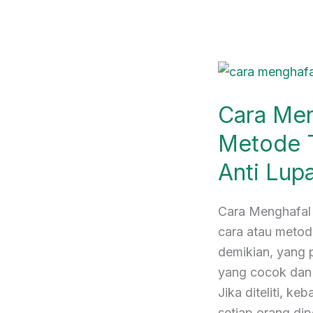
Cara
Menghafal
Cara Men
Alquran:
Metode
Metode T
Terbaru
Anti Lupa
&
Teruji
Anti
Cara Menghafal 
Lupa
cara atau metod
Ayat!
demikian, yang 
yang cocok dan 
Jika diteliti, 
setiap orang dip