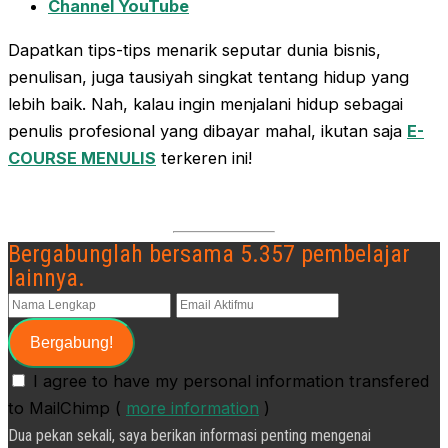
Channel YouTube
Dapatkan tips-tips menarik seputar dunia bisnis,
penulisan, juga tausiyah singkat tentang hidup yang
lebih baik. Nah, kalau ingin menjalani hidup sebagai
penulis profesional yang dibayar mahal, ikutan saja
E-
COURSE MENULIS
terkeren ini!
Bergabunglah bersama 5.357 pembelajar
lainnya.
I agree to have my personal information transfered
to MailChimp (
more information
)
Dua pekan sekali, saya berikan informasi penting mengenai