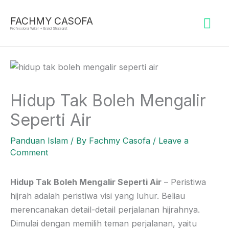
Skip
Mai
to
FACHMY CASOFA
Professional Writer + Brand Strategist
content
Me
Hidup Tak Boleh Mengalir
Seperti Air
Panduan Islam
/ By
Fachmy Casofa
/
Leave a
Comment
Hidup Tak Boleh Mengalir Seperti Air
– P
eristiwa
hijrah adalah peristiwa visi yang luhur. Beliau
merencanakan detail-detail perjalanan hijrahnya.
Dimulai dengan memilih teman perjalanan, yaitu