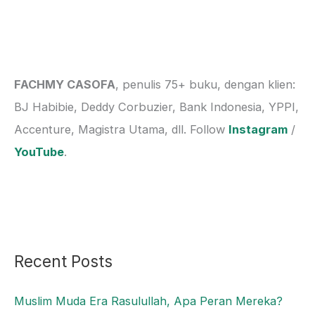
a
r
c
h
FACHMY CASOFA
, penulis 75+ buku, dengan klien:
f
BJ Habibie, Deddy Corbuzier, Bank Indonesia, YPPI,
o
Accenture, Magistra Utama, dll. Follow
Instagram
/
r
YouTube
.
:
Recent Posts
Muslim Muda Era Rasulullah, Apa Peran Mereka?