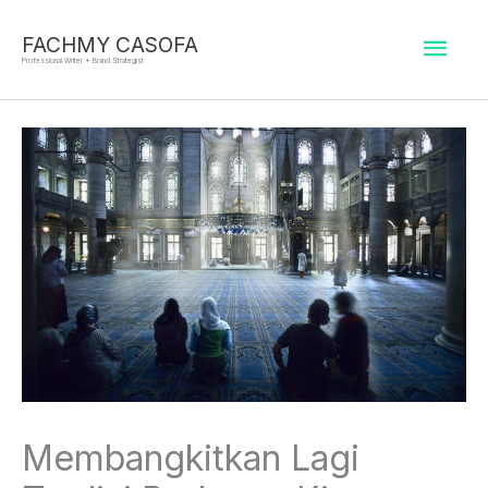
Skip
Mai
to
FACHMY CASOFA
Professional Writer + Brand Strategist
content
Men
Membangkitkan Lagi