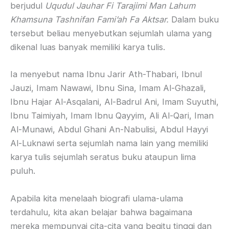
berjudul
Uqudul Jauhar Fi Tarajimi Man Lahum
Khamsuna Tashnifan Fami’ah Fa Aktsar.
Dalam buku
tersebut beliau menyebutkan sejumlah ulama yang
dikenal luas banyak memiliki karya tulis.
Ia menyebut nama Ibnu Jarir Ath-Thabari, Ibnul
Jauzi, Imam Nawawi, Ibnu Sina, Imam Al-Ghazali,
Ibnu Hajar Al-Asqalani, Al-Badrul Ani, Imam Suyuthi,
Ibnu Taimiyah, Imam Ibnu Qayyim, Ali Al-Qari, Iman
Al-Munawi, Abdul Ghani An-Nabulisi, Abdul Hayyi
Al-Luknawi serta sejumlah nama lain yang memiliki
karya tulis sejumlah seratus buku ataupun lima
puluh.
Apabila kita menelaah biografi ulama-ulama
terdahulu, kita akan belajar bahwa bagaimana
mereka mempunyai cita-cita yang begitu tinggi dan