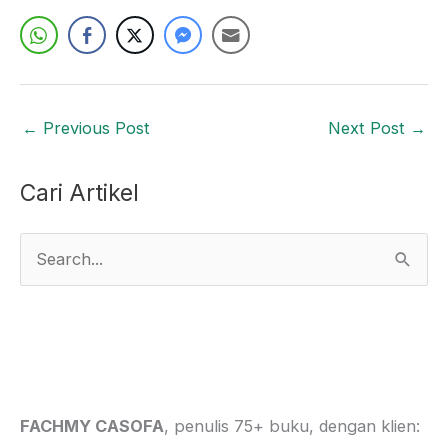
←
Previous Post
Next Post
→
Cari Artikel
S
e
a
r
c
h
FACHMY CASOFA
, penulis 75+ buku, dengan klien: