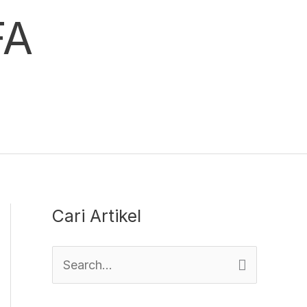
FA
Cari Artikel
S
e