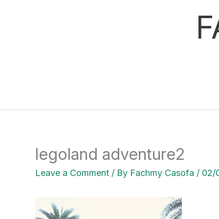
Skip
F
to
content
legoland adventure2
Leave a Comment
/ By
Fachmy Casofa
/
02/