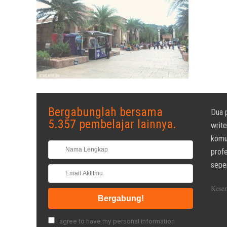
Bergabunglah bersama
Dua p
5.357 pembelajar lainnya.
writ
komun
profe
seper
Kesem
I agree to have my personal information