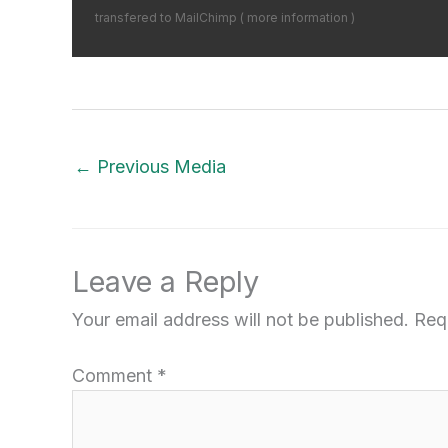
transfered to MailChimp (
more information
)
←
Previous Media
Leave a Reply
Your email address will not be published.
Req
Comment
*