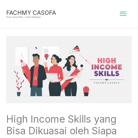
Skip
Mai
to
FACHMY CASOFA
Professional Writer + Brand Strategist
content
Men
High Income Skills yang
Bisa Dikuasai oleh Siapa