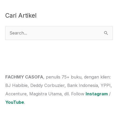
Cari Artikel
S
e
a
r
c
h
FACHMY CASOFA
, penulis 75+ buku, dengan klien:
f
BJ Habibie, Deddy Corbuzier, Bank Indonesia, YPPI,
o
Accenture, Magistra Utama, dll. Follow
Instagram
/
r
YouTube
.
: