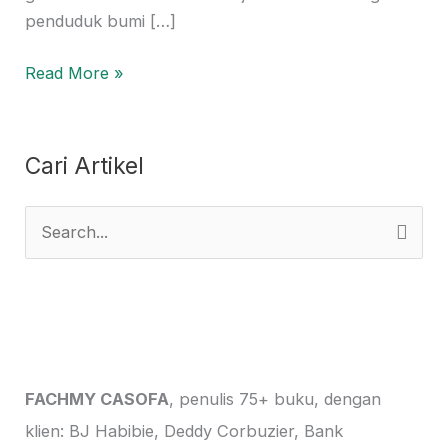
penduduk bumi […]
Read More »
Cari Artikel
S
e
a
r
c
h
FACHMY CASOFA
, penulis 75+ buku, dengan
f
klien: BJ Habibie, Deddy Corbuzier, Bank