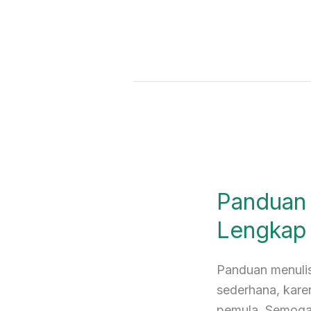
Panduan
Menulis
Panduan 
Biografi:
Lengkap
Lengkap 
untuk
Pemula!
Panduan menulis 
sederhana, kar
pemula. Semoga 