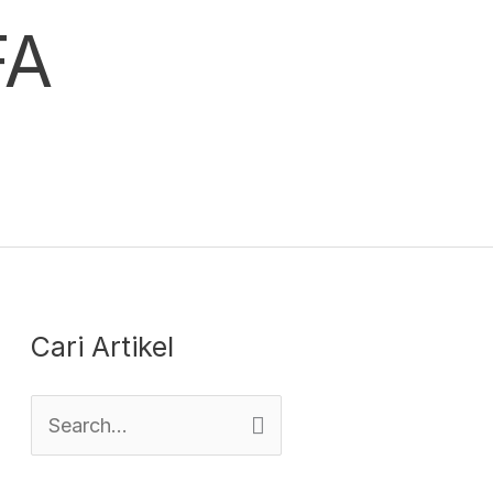
FA
Cari Artikel
S
e