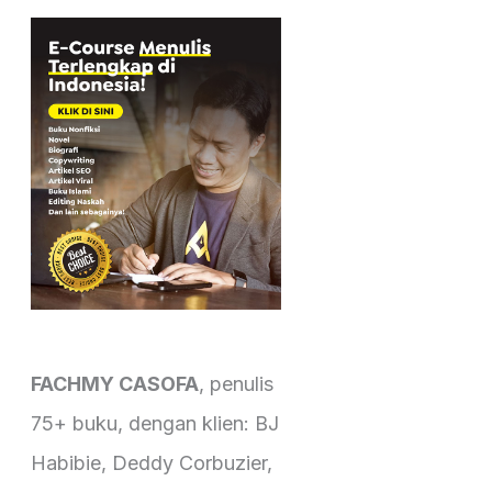
a
r
c
h
f
o
r
:
FACHMY CASOFA
, penulis
75+ buku, dengan klien: BJ
Habibie, Deddy Corbuzier,