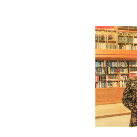
Jasa
Penulisan
Biografi
TERBAIK
dan
BERPENGALAM