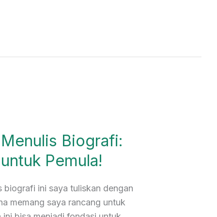
Menulis Biografi:
untuk Pemula!
biografi ini saya tuliskan dengan
ena memang saya rancang untuk
ini bisa menjadi fondasi untuk