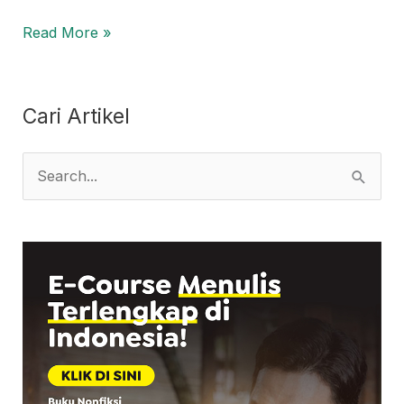
Read More »
Cari Artikel
S
e
a
r
c
h
f
o