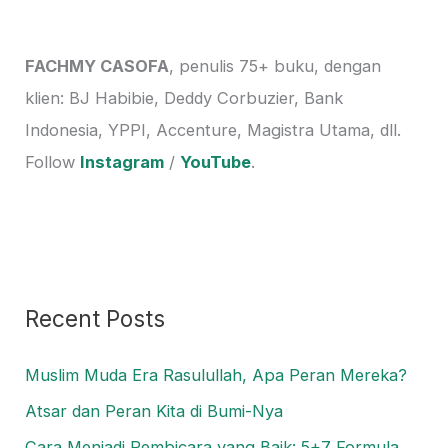
r
c
h
FACHMY CASOFA
, penulis 75+ buku, dengan
f
klien: BJ Habibie, Deddy Corbuzier, Bank
o
Indonesia, YPPI, Accenture, Magistra Utama, dll.
r
Follow
Instagram
/
YouTube
.
:
Recent Posts
Muslim Muda Era Rasulullah, Apa Peran Mereka?
Atsar dan Peran Kita di Bumi-Nya
Cara Menjadi Pembicara yang Baik: 5+7 Formula