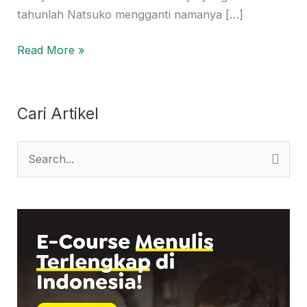
tahunlah Natsuko mengganti namanya […]
Read More »
Cari Artikel
S
e
a
r
c
h
f