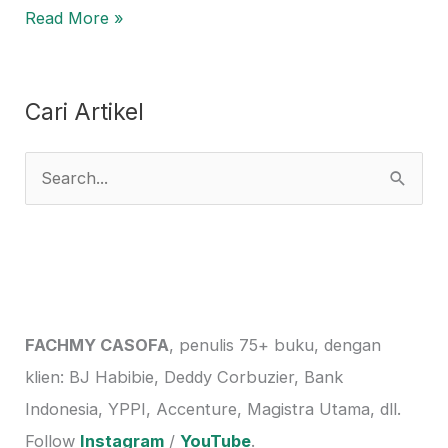
Read More »
Cari Artikel
S
e
a
r
c
h
FACHMY CASOFA
, penulis 75+ buku, dengan
f
klien: BJ Habibie, Deddy Corbuzier, Bank
o
Indonesia, YPPI, Accenture, Magistra Utama, dll.
r
Follow
Instagram
/
YouTube
.