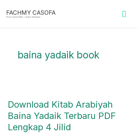
Skip
Mai
to
FACHMY CASOFA
Professional Writer + Brand Strategist
content
Me
baina yadaik book
Download
Kitab
Download Kitab Arabiyah
Arabiyah
Baina
Baina Yadaik Terbaru PDF
Yadaik
Lengkap 4 Jilid
Terbaru
PDF