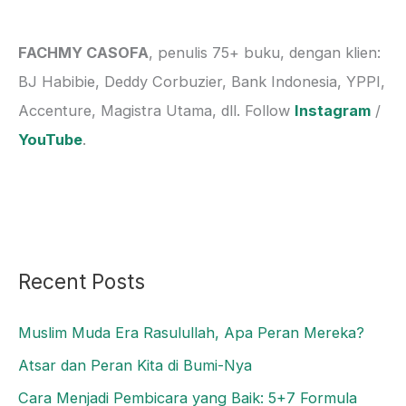
c
h
FACHMY CASOFA
, penulis 75+ buku, dengan klien:
f
BJ Habibie, Deddy Corbuzier, Bank Indonesia, YPPI,
o
Accenture, Magistra Utama, dll. Follow
Instagram
/
r
YouTube
.
:
Recent Posts
Muslim Muda Era Rasulullah, Apa Peran Mereka?
Atsar dan Peran Kita di Bumi-Nya
Cara Menjadi Pembicara yang Baik: 5+7 Formula