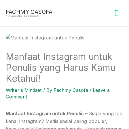
Skip
Mai
to
FACHMY CASOFA
Professional Writer + Brand Strategist
content
Me
Manfaat Instagram untuk
Penulis yang Harus Kamu
Ketahui!
Writer's Mindset
/ By
Fachmy Casofa
/
Leave a
Comment
Manfaat Instagram untuk Penulis
– Siapa yang tak
kenal Instagram? Media sosial paling populer,
khususnya di kalangan anak muda. Kepopulerannya