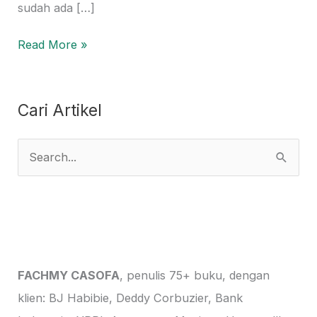
sudah ada […]
Read More »
Cari Artikel
S
e
a
r
c
h
FACHMY CASOFA
, penulis 75+ buku, dengan
f
klien: BJ Habibie, Deddy Corbuzier, Bank