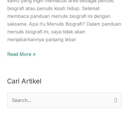
kamu yang ingin memasuki area sebagai penulis
biografi atau penulis kisah hidup. Selamat
membaca panduan menulis biografi ini dengan
saksama. Apa Itu Menulis Biografi? Dalam panduan
menulis biografi ini, saya tidak akan
menjabarkannya panjang lebar
Read More »
Cari Artikel
S
e
a