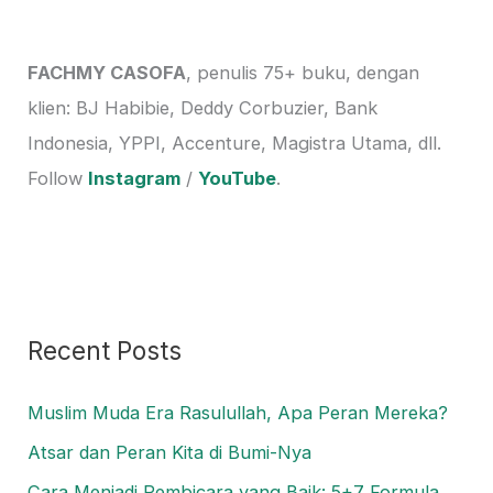
r
c
h
FACHMY CASOFA
, penulis 75+ buku, dengan
f
klien: BJ Habibie, Deddy Corbuzier, Bank
o
Indonesia, YPPI, Accenture, Magistra Utama, dll.
r
Follow
Instagram
/
YouTube
.
:
Recent Posts
Muslim Muda Era Rasulullah, Apa Peran Mereka?
Atsar dan Peran Kita di Bumi-Nya
Cara Menjadi Pembicara yang Baik: 5+7 Formula