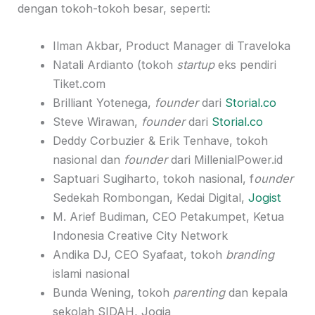
dengan tokoh-tokoh besar, seperti:
Ilman Akbar, Product Manager di Traveloka
Natali Ardianto (tokoh
startup
eks pendiri
Tiket.com
Brilliant Yotenega,
founder
dari
Storial.co
Steve Wirawan,
founder
dari
Storial.co
Deddy Corbuzier & Erik Tenhave, tokoh
nasional dan
founder
dari MillenialPower.id
Saptuari Sugiharto, tokoh nasional, f
ounder
Sedekah Rombongan, Kedai Digital,
Jogist
M. Arief Budiman, CEO Petakumpet, Ketua
Indonesia Creative City Network
Andika DJ, CEO Syafaat, tokoh
branding
islami nasional
Bunda Wening, tokoh
parenting
dan kepala
sekolah SIDAH, Jogja