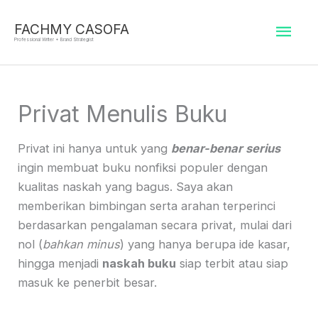
Skip
Mai
to
FACHMY CASOFA
Professional Writer + Brand Strategist
content
Men
Privat Menulis Buku
Privat ini hanya untuk yang
benar-benar serius
ingin membuat buku nonfiksi populer dengan
kualitas naskah yang bagus. Saya akan
memberikan bimbingan serta arahan terperinci
berdasarkan pengalaman secara privat, mulai dari
nol (
bahkan minus
) yang hanya berupa ide kasar,
hingga menjadi
naskah buku
siap terbit atau siap
masuk ke penerbit besar.