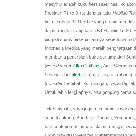
masyhur adalah buku
best seller
hasil kolabo
Presiden RI ke-3 itu) dengan judul
Habibie Tak
buku tentang BJ Habibie yang terangkum da
dalam rangka ulang tahun BJ Habibie ke-80. S
biografi sosok terkenal lainnya seperti Gama
Indonesia Medika yang meraih penghargaan dar
membantu penerbitan buku pertama dari Suni
(
Founder
dari
Silka Clothing
), Adjie Silarus pen
Founder
dari
Tiket.com
) dan juga membantu pe
(
Founder
Sedekah Rombongan, Kedai Digital
Untuk lebih lengkapnya, bisa
googling
nama s
Tak hanya itu, saya juga rutin mengisi
worksh
seperti Jakarta, Bandung, Padang, Semarang, 
termasuk pernah berduet dalam mengisi
work
El-Shirazy di Universitas Muhammadiyah Surak