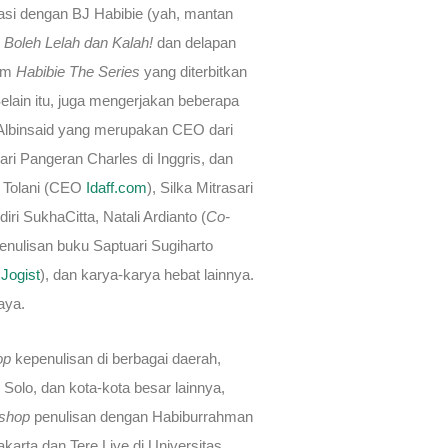
rasi dengan BJ Habibie (yah, mantan
 Boleh Lelah dan Kalah!
dan delapan
lam
Habibie The Series
yang diterbitkan
elain itu, juga mengerjakan beberapa
l Albinsaid yang merupakan CEO dari
i Pangeran Charles di Inggris, dan
l Tolani (CEO
Idaff.com
), Silka Mitrasari
diri SukhaCitta, Natali Ardianto (
Co-
nulisan buku Saptuari Sugiharto
,
Jogist
), dan karya-karya hebat lainnya.
aya.
op
kepenulisan di berbagai daerah,
Solo, dan kota-kota besar lainnya,
shop
penulisan dengan Habiburrahman
arta dan Tere Liye di Universitas