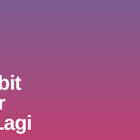
bit
r
Lagi