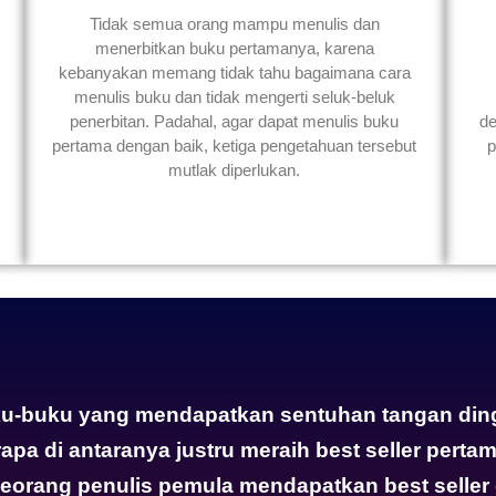
Tidak semua orang mampu menulis dan
menerbitkan buku pertamanya, karena
kebanyakan memang tidak tahu bagaimana cara
menulis buku dan tidak mengerti seluk-beluk
penerbitan. Padahal, agar dapat menulis buku
de
pertama dengan baik, ketiga pengetahuan tersebut
p
mutlak diperlukan.
ku-buku yang mendapatkan sentuhan tangan ding
apa di antaranya justru meraih best seller pert
orang penulis pemula mendapatkan best seller 