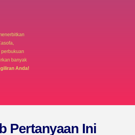
menerbitkan
asofa,
i perbukuan
irkan banyak
 giliran Anda!
 Pertanyaan Ini