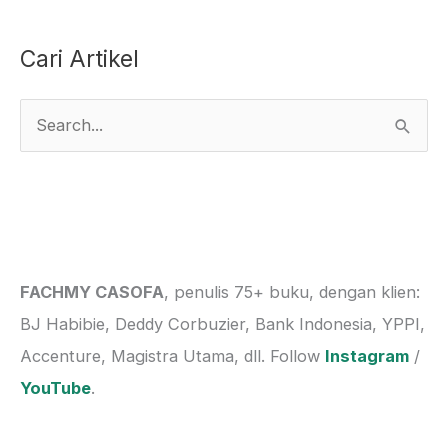
Cari Artikel
S
e
a
r
c
h
FACHMY CASOFA
, penulis 75+ buku, dengan klien:
f
BJ Habibie, Deddy Corbuzier, Bank Indonesia, YPPI,
o
Accenture, Magistra Utama, dll. Follow
Instagram
/
r
YouTube
.
: